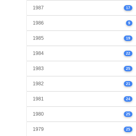
1987
17
1986
9
1985
19
1984
22
1983
25
1982
21
1981
24
1980
25
1979
25