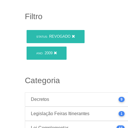
Filtro
REVOGADO
STATUS:
2009
ANO:
Categoria
Decretos
9
Legislação Feiras Itinerantes
1
Lei Complementar
44