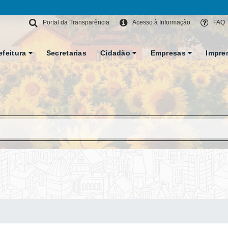
Portal da Transparência
Acesso à Informação
FAQ
efeitura
Secretarias
Cidadão
Empresas
Impre