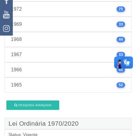
1972
75
1969
33
1968
44
1967
33
1966
41
1965
52
PESQUISA AVANÇADA
Lei Ordinária 1970/2020
Status:
Vigente