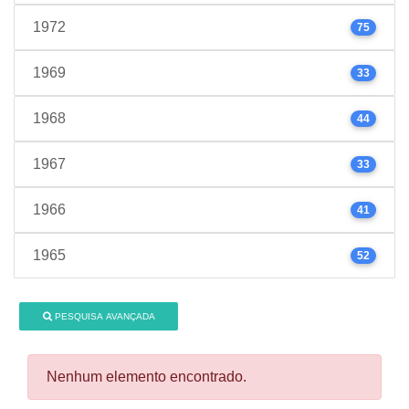
1972
75
1969
33
1968
44
1967
33
1966
41
1965
52
PESQUISA AVANÇADA
Nenhum elemento encontrado.