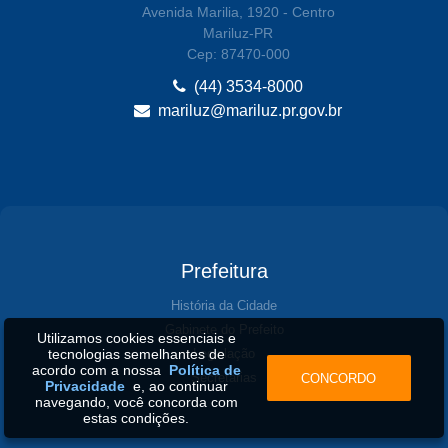
Avenida Marilia, 1920 - Centro
Mariluz-PR
Cep: 87470-000
(44) 3534-8000
mariluz@mariluz.pr.gov.br
Prefeitura
História da Cidade
Gabinete do Prefeito
Utilizamos cookies essenciais e
tecnologias semelhantes de
Legislação
acordo com a nossa
Política de
Secretarias
CONCORDO
Privacidade
e, ao continuar
navegando, você concorda com
estas condições.