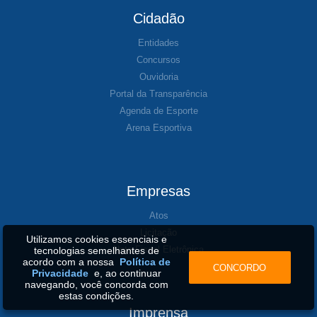
Cidadão
Entidades
Concursos
Ouvidoria
Portal da Transparência
Agenda de Esporte
Arena Esportiva
Empresas
Atos
Licitação
Utilizamos cookies essenciais e
Nota Fiscal Eletrônica
tecnologias semelhantes de
acordo com a nossa
Política de
CONCORDO
Privacidade
e, ao continuar
navegando, você concorda com
estas condições.
Imprensa