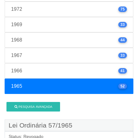
1972
75
1969
33
1968
44
1967
33
1966
41
1965
52
PESQUISA AVANÇADA
Lei Ordinária 57/1965
Status:
Revogado