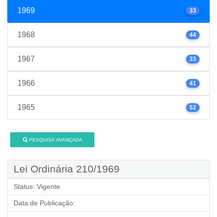
1969
33
1968
44
1967
33
1966
41
1965
52
PESQUISA AVANÇADA
Lei Ordinária 210/1969
Status:
Vigente
Data de Publicação: