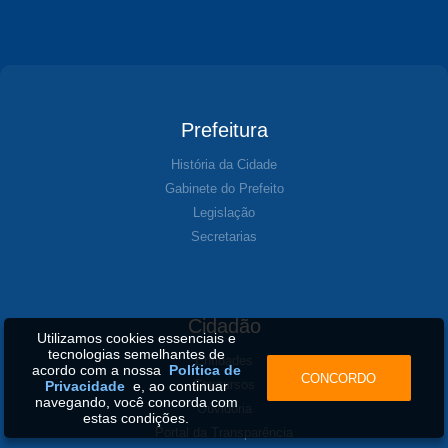
Prefeitura
História da Cidade
Gabinete do Prefeito
Legislação
Secretarias
Cidadão
Utilizamos cookies essenciais e
tecnologias semelhantes de
Entidades
acordo com a nossa
Política de
CONCORDO
Concursos
Privacidade
e, ao continuar
navegando, você concorda com
Ouvidoria
estas condições.
Portal da Transparência