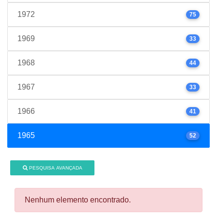
1972
75
1969
33
1968
44
1967
33
1966
41
1965
52
PESQUISA AVANÇADA
Nenhum elemento encontrado.