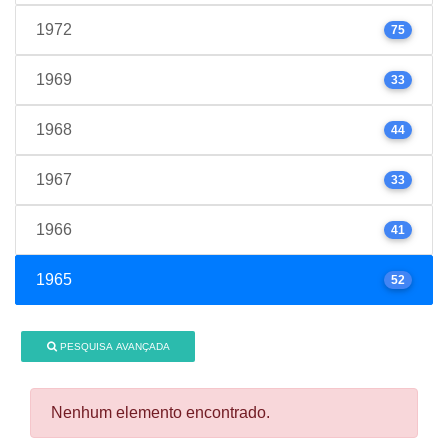
1972
75
1969
33
1968
44
1967
33
1966
41
1965
52
PESQUISA AVANÇADA
Nenhum elemento encontrado.