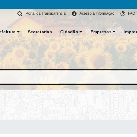
Portal da Transparência
Acesso à Informação
FAQ
efeitura
Secretarias
Cidadão
Empresas
Impre