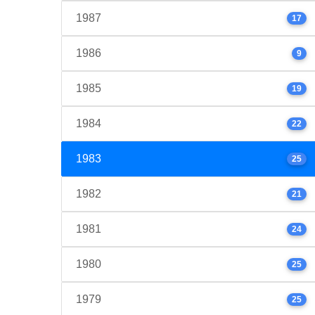
1987
17
1986
9
1985
19
1984
22
1983
25
1982
21
1981
24
1980
25
1979
25