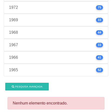
1972
75
1969
33
1968
44
1967
33
1966
41
1965
52
PESQUISA AVANÇADA
Nenhum elemento encontrado.