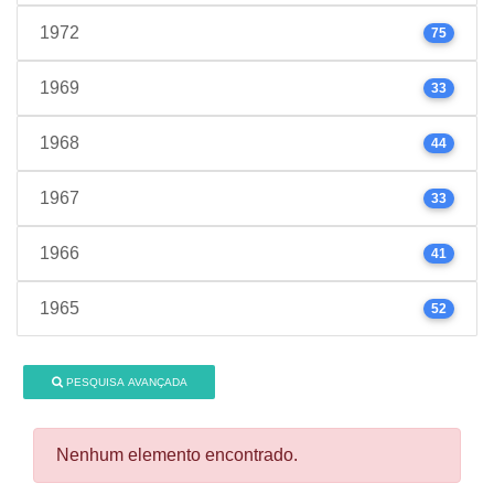
1972
75
1969
33
1968
44
1967
33
1966
41
1965
52
PESQUISA AVANÇADA
Nenhum elemento encontrado.