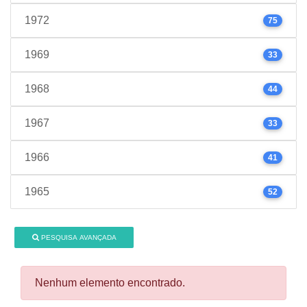
1972
75
1969
33
1968
44
1967
33
1966
41
1965
52
PESQUISA AVANÇADA
Nenhum elemento encontrado.