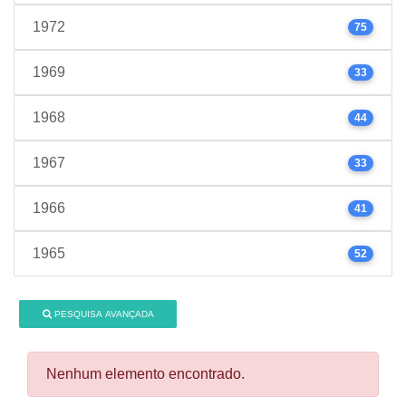
1972
75
1969
33
1968
44
1967
33
1966
41
1965
52
PESQUISA AVANÇADA
Nenhum elemento encontrado.