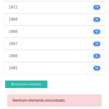
1972
75
1969
33
1968
44
1967
33
1966
41
1965
52
PESQUISA AVANÇADA
Nenhum elemento encontrado.