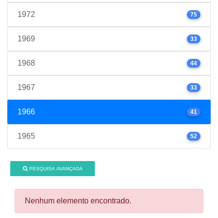
1972
75
1969
33
1968
44
1967
33
1966
41
1965
52
PESQUISA AVANÇADA
Nenhum elemento encontrado.