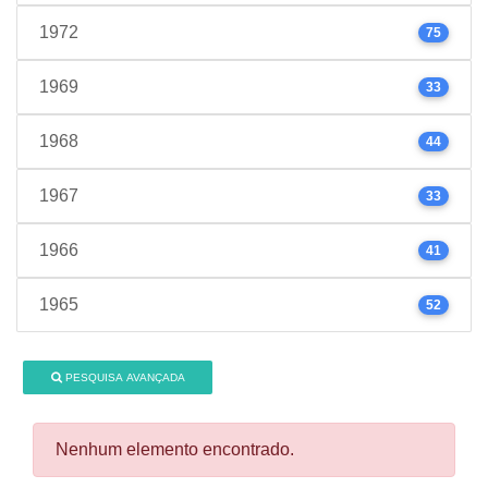
1972
75
1969
33
1968
44
1967
33
1966
41
1965
52
PESQUISA AVANÇADA
Nenhum elemento encontrado.