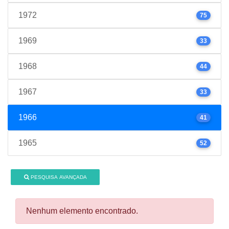
1972
75
1969
33
1968
44
1967
33
1966
41
1965
52
PESQUISA AVANÇADA
Nenhum elemento encontrado.