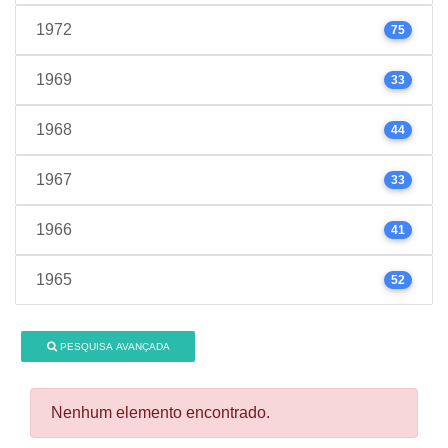
1972
75
1969
33
1968
44
1967
33
1966
41
1965
52
PESQUISA AVANÇADA
Nenhum elemento encontrado.