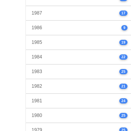
1987
17
1986
9
1985
19
1984
22
1983
25
1982
21
1981
24
1980
25
1979
25