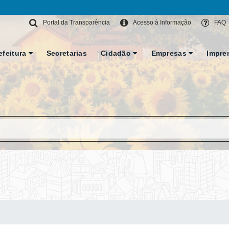
Portal da Transparência
Acesso à Informação
FAQ
efeitura
Secretarias
Cidadão
Empresas
Impre