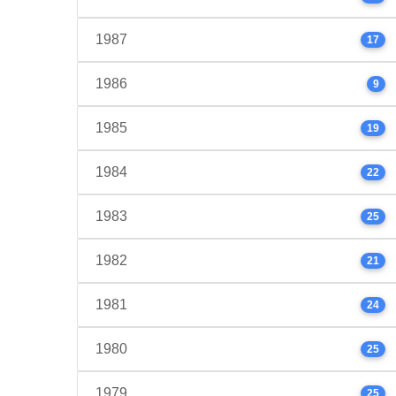
1987
17
1986
9
1985
19
1984
22
1983
25
1982
21
1981
24
1980
25
1979
25