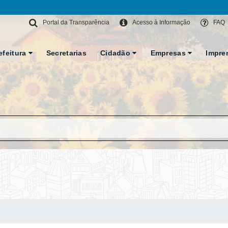
Portal da Transparência
Acesso à Informação
FAQ
efeitura
Secretarias
Cidadão
Empresas
Impre