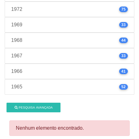
1972
75
1969
33
1968
44
1967
33
1966
41
1965
52
PESQUISA AVANÇADA
Nenhum elemento encontrado.