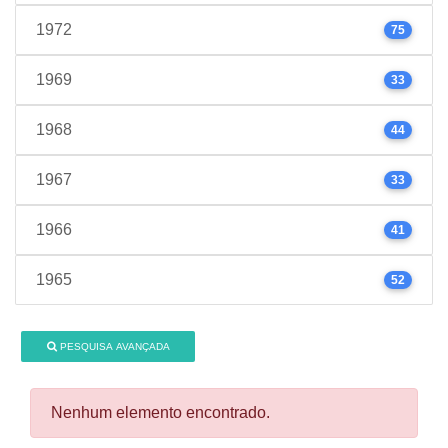
1972
75
1969
33
1968
44
1967
33
1966
41
1965
52
PESQUISA AVANÇADA
Nenhum elemento encontrado.