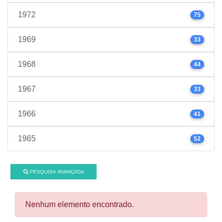
1972
75
1969
33
1968
44
1967
33
1966
41
1965
52
PESQUISA AVANÇADA
Nenhum elemento encontrado.