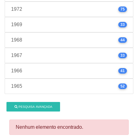
1972
75
1969
33
1968
44
1967
33
1966
41
1965
52
PESQUISA AVANÇADA
Nenhum elemento encontrado.