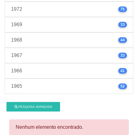
1972
75
1969
33
1968
44
1967
33
1966
41
1965
52
PESQUISA AVANÇADA
Nenhum elemento encontrado.