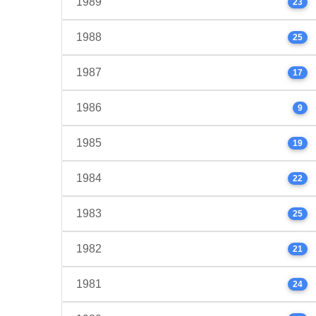
1989
23
1988
25
1987
17
1986
9
1985
19
1984
22
1983
25
1982
21
1981
24