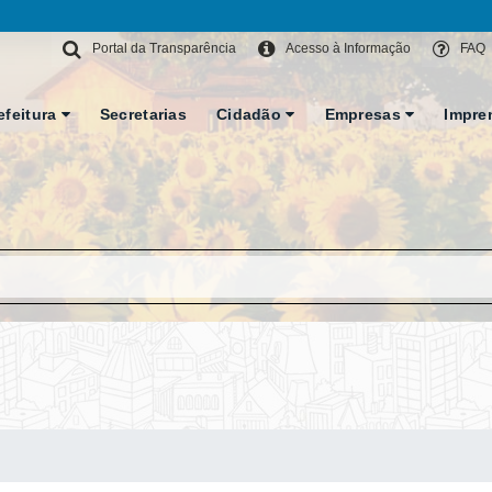
Portal da Transparência
Acesso à Informação
FAQ
efeitura
Secretarias
Cidadão
Empresas
Impre