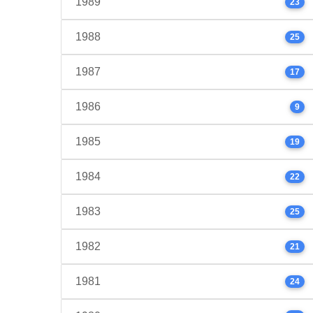
1989
23
1988
25
1987
17
1986
9
1985
19
1984
22
1983
25
1982
21
1981
24