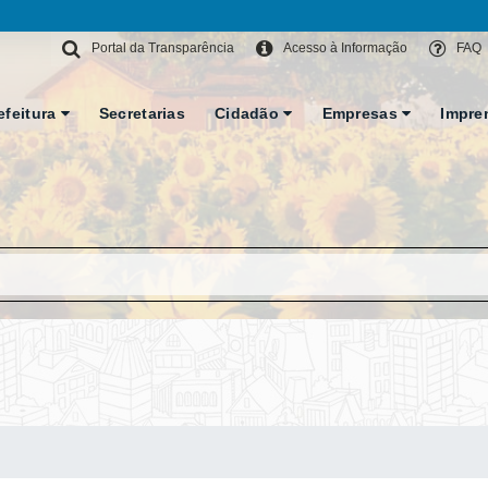
Portal da Transparência
Acesso à Informação
FAQ
efeitura
Secretarias
Cidadão
Empresas
Impre