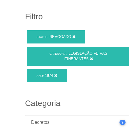
Filtro
REVOGADO
STATUS:
LEGISLAÇÃO FEIRAS
CATEGORIA:
ITINERANTES
1974
ANO:
Categoria
Decretos
9