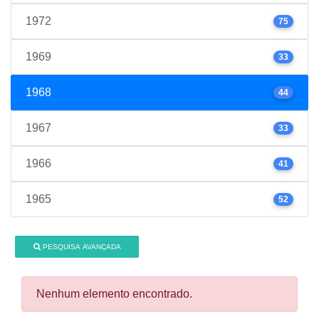
1972
75
1969
33
1968
44
1967
33
1966
41
1965
52
PESQUISA AVANÇADA
Nenhum elemento encontrado.