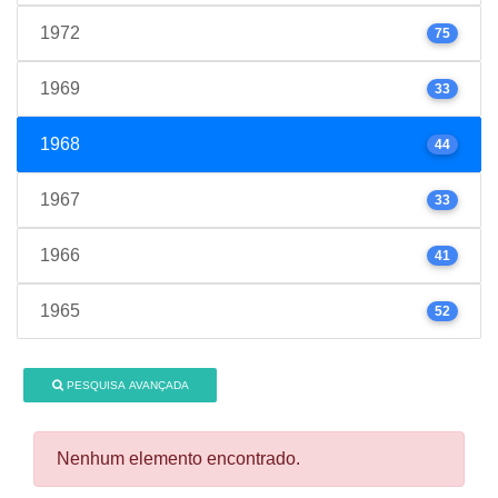
1972
75
1969
33
1968
44
1967
33
1966
41
1965
52
PESQUISA AVANÇADA
Nenhum elemento encontrado.