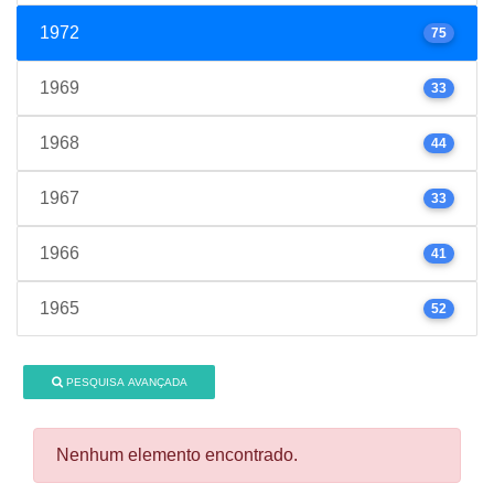
1972
75
1969
33
1968
44
1967
33
1966
41
1965
52
PESQUISA AVANÇADA
Nenhum elemento encontrado.