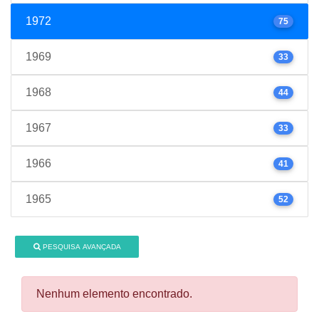
1972
75
1969
33
1968
44
1967
33
1966
41
1965
52
PESQUISA AVANÇADA
Nenhum elemento encontrado.