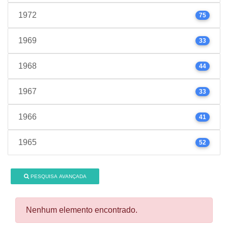
1972
75
1969
33
1968
44
1967
33
1966
41
1965
52
PESQUISA AVANÇADA
Nenhum elemento encontrado.