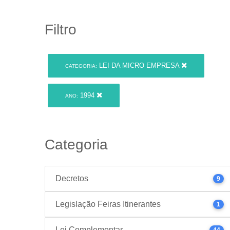
Filtro
LEI DA MICRO EMPRESA
CATEGORIA:
1994
ANO:
Categoria
Decretos
9
Legislação Feiras Itinerantes
1
Lei Complementar
44