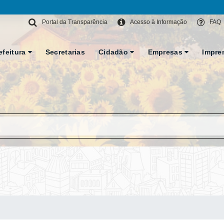
Portal da Transparência
Acesso à Informação
FAQ
efeitura
Secretarias
Cidadão
Empresas
Impre