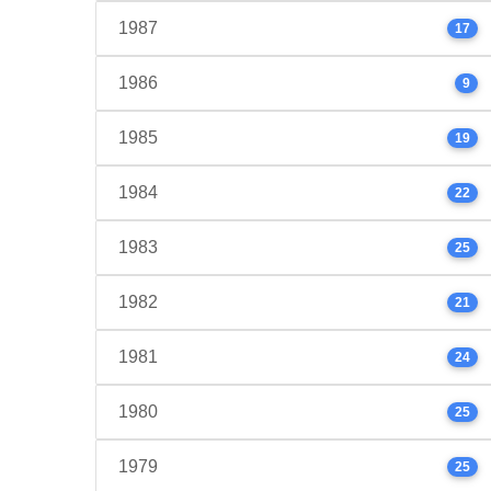
1987
17
1986
9
1985
19
1984
22
1983
25
1982
21
1981
24
1980
25
1979
25