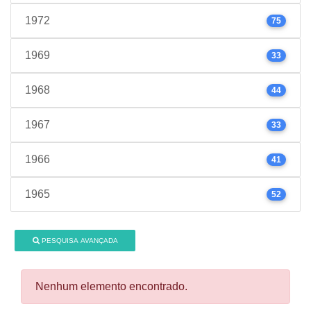
1972
75
1969
33
1968
44
1967
33
1966
41
1965
52
PESQUISA AVANÇADA
Nenhum elemento encontrado.