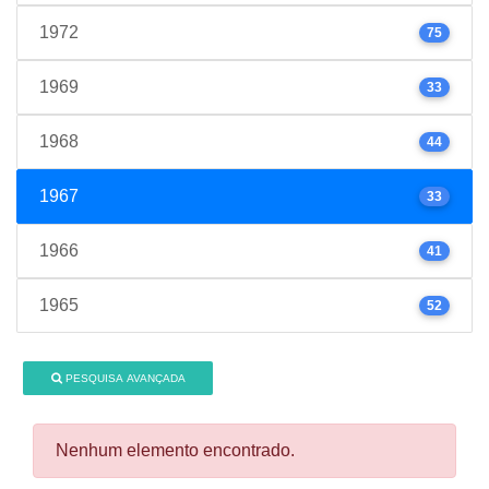
1972
75
1969
33
1968
44
1967
33
1966
41
1965
52
PESQUISA AVANÇADA
Nenhum elemento encontrado.