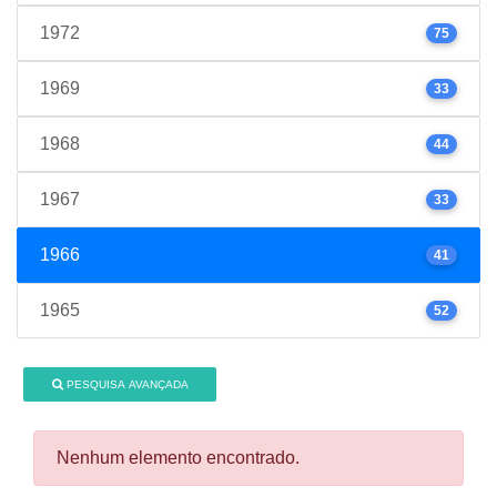
1972
75
1969
33
1968
44
1967
33
1966
41
1965
52
PESQUISA AVANÇADA
Nenhum elemento encontrado.