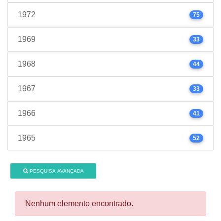
1972
75
1969
33
1968
44
1967
33
1966
41
1965
52
PESQUISA AVANÇADA
Nenhum elemento encontrado.