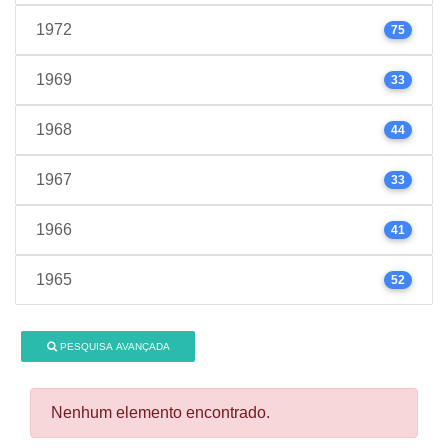
1972
75
1969
33
1968
44
1967
33
1966
41
1965
52
PESQUISA AVANÇADA
Nenhum elemento encontrado.