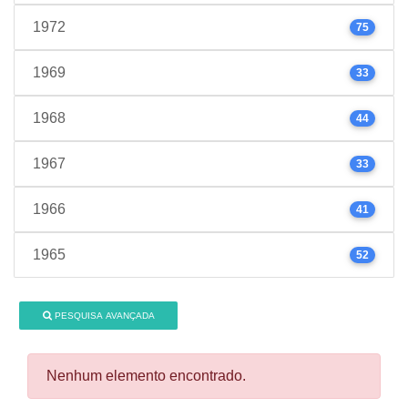
1972
75
1969
33
1968
44
1967
33
1966
41
1965
52
PESQUISA AVANÇADA
Nenhum elemento encontrado.