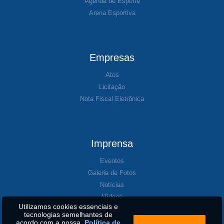
Agenda de Esporte
Arena Esportiva
Empresas
Atos
Licitação
Nota Fiscal Eletrônica
Imprensa
Eventos
Galeria de Fotos
Notícias
Vídeos
Utilizamos cookies essenciais e
tecnologias semelhantes de
acordo com a nossa
Política de