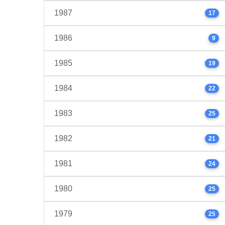
1987
17
1986
9
1985
19
1984
22
1983
25
1982
21
1981
24
1980
25
1979
25