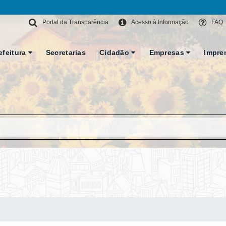
Portal da Transparência
Acesso à Informação
FAQ
efeitura
Secretarias
Cidadão
Empresas
Impre