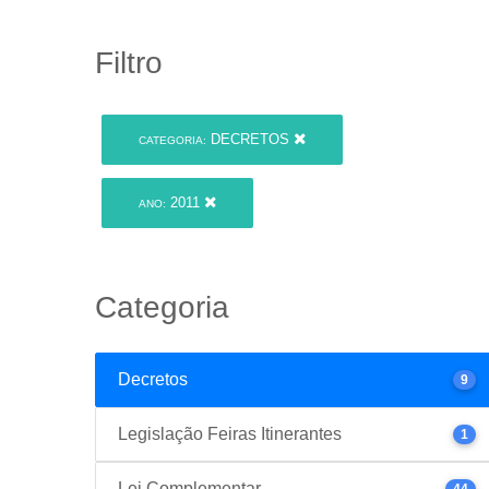
Filtro
DECRETOS
CATEGORIA:
2011
ANO:
Categoria
Decretos
9
Legislação Feiras Itinerantes
1
Lei Complementar
44