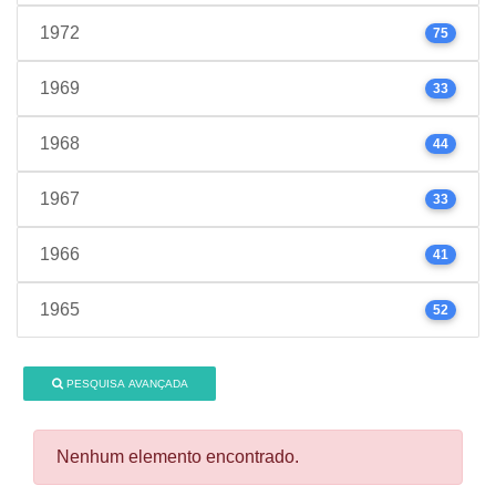
1972
75
1969
33
1968
44
1967
33
1966
41
1965
52
PESQUISA AVANÇADA
Nenhum elemento encontrado.