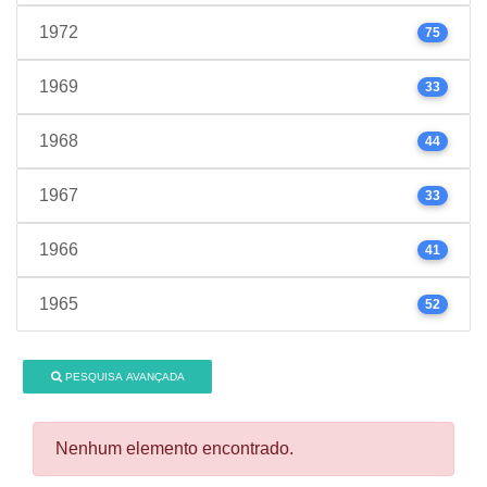
1972
75
1969
33
1968
44
1967
33
1966
41
1965
52
PESQUISA AVANÇADA
Nenhum elemento encontrado.