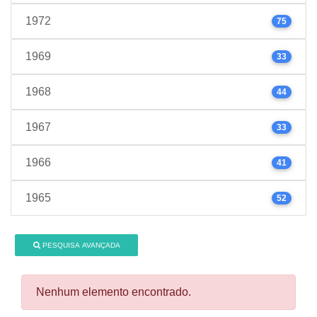
1972
75
1969
33
1968
44
1967
33
1966
41
1965
52
PESQUISA AVANÇADA
Nenhum elemento encontrado.