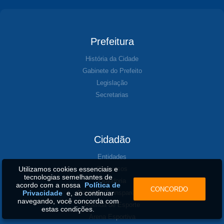
Prefeitura
História da Cidade
Gabinete do Prefeito
Legislação
Secretarias
Cidadão
Entidades
Concursos
Utilizamos cookies essenciais e
tecnologias semelhantes de
Ouvidoria
acordo com a nossa
Política de
CONCORDO
Portal da Transparência
Privacidade
e, ao continuar
navegando, você concorda com
Agenda de Esporte
estas condições.
Arena Esportiva