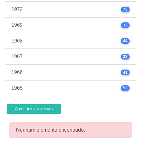
1972
75
1969
33
1968
44
1967
33
1966
41
1965
52
PESQUISA AVANÇADA
Nenhum elemento encontrado.