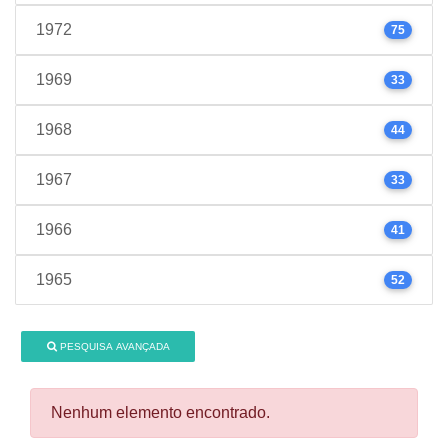
1972
75
1969
33
1968
44
1967
33
1966
41
1965
52
PESQUISA AVANÇADA
Nenhum elemento encontrado.