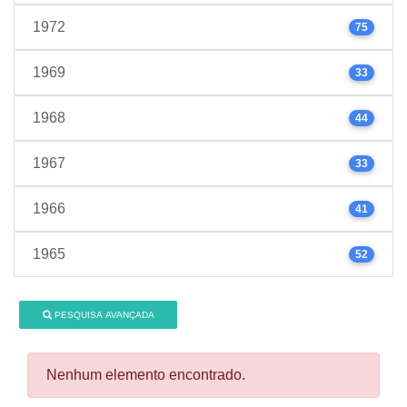
1972
75
1969
33
1968
44
1967
33
1966
41
1965
52
PESQUISA AVANÇADA
Nenhum elemento encontrado.