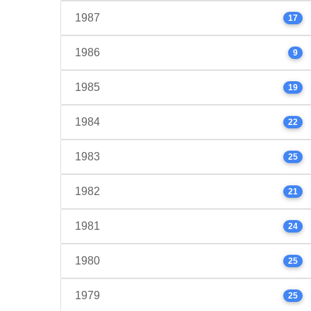
1987
17
1986
9
1985
19
1984
22
1983
25
1982
21
1981
24
1980
25
1979
25