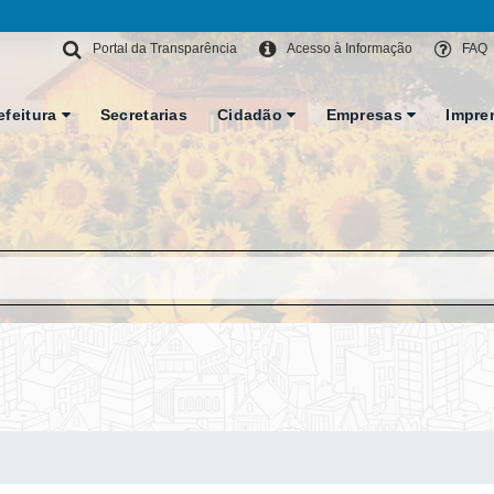
Portal da Transparência
Acesso à Informação
FAQ
efeitura
Secretarias
Cidadão
Empresas
Impre