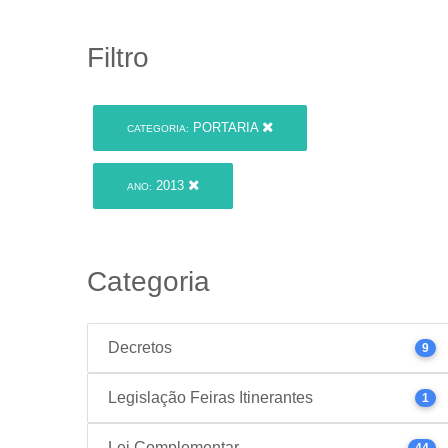
Filtro
PORTARIA
CATEGORIA:
2013
ANO:
Categoria
Decretos
9
Legislação Feiras Itinerantes
1
Lei Complementar
44